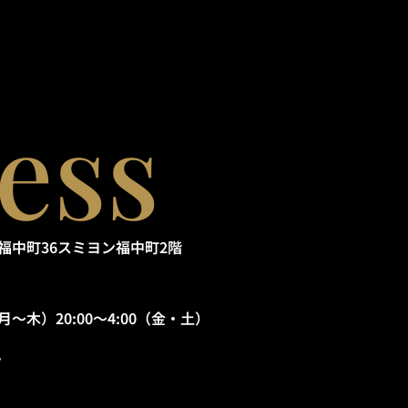
ess
路市福中町36スミヨン福中町2階
 (月〜木）20:00〜4:00（金・土）
祝